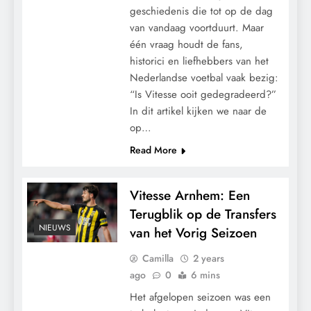
geschiedenis die tot op de dag
van vandaag voortduurt. Maar
één vraag houdt de fans,
historici en liefhebbers van het
Nederlandse voetbal vaak bezig:
“Is Vitesse ooit gedegradeerd?”
In dit artikel kijken we naar de
op…
Read More
Vitesse Arnhem: Een
Terugblik op de Transfers
NIEUWS
van het Vorig Seizoen
Camilla
2 years
ago
0
6 mins
Het afgelopen seizoen was een