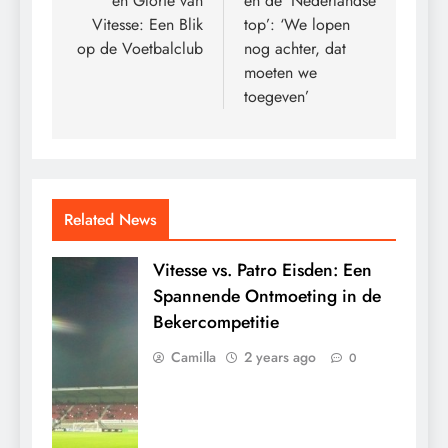
en Glorie van
en de ‘Nederlandse
Vitesse: Een Blik
top’: ‘We lopen
op de Voetbalclub
nog achter, dat
moeten we
toegeven’
Related News
Vitesse vs. Patro Eisden: Een
Spannende Ontmoeting in de
Bekercompetitie
Camilla
2 years ago
0