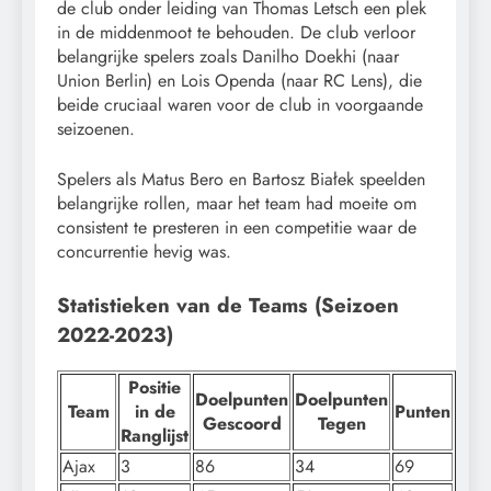
de club onder leiding van Thomas Letsch een plek
in de middenmoot te behouden. De club verloor
belangrijke spelers zoals Danilho Doekhi (naar
Union Berlin) en Lois Openda (naar RC Lens), die
beide cruciaal waren voor de club in voorgaande
seizoenen.
Spelers als Matus Bero en Bartosz Białek speelden
belangrijke rollen, maar het team had moeite om
consistent te presteren in een competitie waar de
concurrentie hevig was.
Statistieken van de Teams (Seizoen
2022-2023)
Positie
Doelpunten
Doelpunten
Team
in de
Punten
Gescoord
Tegen
Ranglijst
Ajax
3
86
34
69