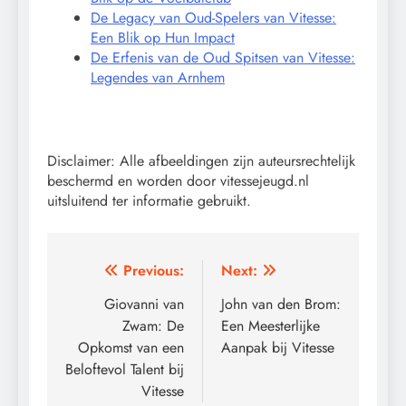
De Legacy van Oud-Spelers van Vitesse:
Een Blik op Hun Impact
De Erfenis van de Oud Spitsen van Vitesse:
Legendes van Arnhem
Disclaimer: Alle afbeeldingen zijn auteursrechtelijk
beschermd en worden door vitessejeugd.nl
uitsluitend ter informatie gebruikt.
Post
Previous:
Next:
navigation
Giovanni van
John van den Brom:
Zwam: De
Een Meesterlijke
Opkomst van een
Aanpak bij Vitesse
Beloftevol Talent bij
Vitesse