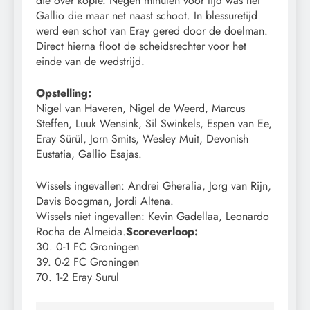
die over kopte. Negen minuten voor tijd was het
Gallio die maar net naast schoot. In blessuretijd
werd een schot van Eray gered door de doelman.
Direct hierna floot de scheidsrechter voor het
einde van de wedstrijd.
Opstelling:
Nigel van Haveren, Nigel de Weerd, Marcus
Steffen, Luuk Wensink, Sil Swinkels, Espen van Ee,
Eray Sürül, Jorn Smits, Wesley Muit, Devonish
Eustatia, Gallio Esajas.
Wissels ingevallen: Andrei Gheralia, Jorg van Rijn,
Davis Boogman, Jordi Altena.
Wissels niet ingevallen: Kevin Gadellaa, Leonardo
Rocha de Almeida.
Scoreverloop:
30. 0-1 FC Groningen
39. 0-2 FC Groningen
70. 1-2 Eray Surul