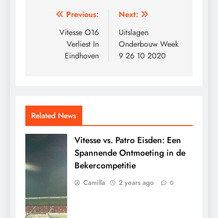
Post
Previous:
Next:
navigation
Vitesse O16
Uitslagen
Verliest In
Onderbouw Week
Eindhoven
9 26 10 2020
Related News
Vitesse vs. Patro Eisden: Een
Spannende Ontmoeting in de
Bekercompetitie
Camilla
2 years ago
0