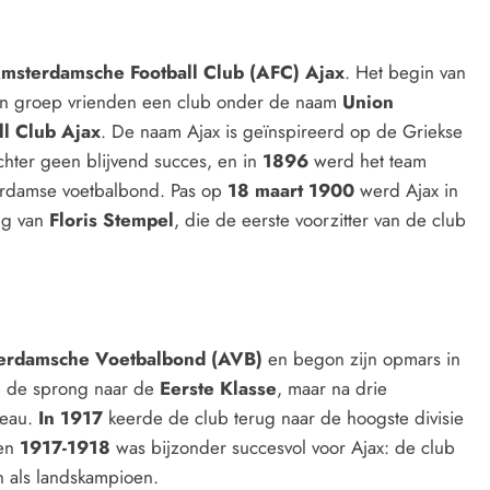
msterdamsche Football Club (AFC) Ajax
. Het begin van
en groep vrienden een club onder de naam
Union
ll Club Ajax
. De naam Ajax is geïnspireerd op de Griekse
chter geen blijvend succes, en in
1896
werd het team
erdamse voetbalbond. Pas op
18 maart 1900
werd Ajax in
ng van
Floris Stempel
, die de eerste voorzitter van de club
erdamsche Voetbalbond (AVB)
en begon zijn opmars in
b de sprong naar de
Eerste Klasse
, maar na drie
veau.
In 1917
keerde de club terug naar de hoogste divisie
oen
1917-1918
was bijzonder succesvol voor Ajax: de club
n als landskampioen.