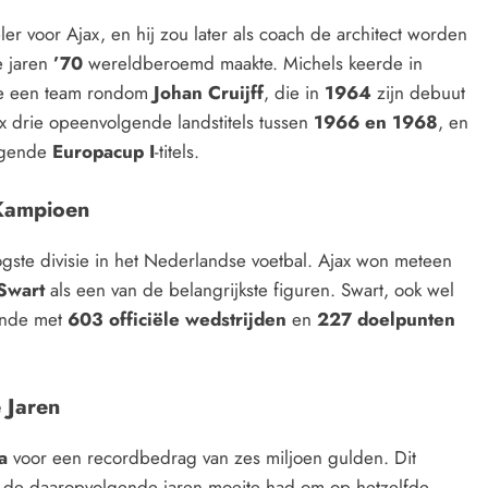
ler voor Ajax, en hij zou later als coach de architect worden
de jaren
’70
wereldberoemd maakte. Michels keerde in
de een team rondom
Johan Cruijff
, die in
1964
zijn debuut
x drie opeenvolgende landstitels tussen
1966 en 1968
, en
lgende
Europacup I
-titels.
 Kampioen
gste divisie in het Nederlandse voetbal. Ajax won meteen
Swart
als een van de belangrijkste figuren. Swart, ook wel
gende met
603 officiële wedstrijden
en
227 doelpunten
e Jaren
a
voor een recordbedrag van zes miljoen gulden. Dit
 in de daaropvolgende jaren moeite had om op hetzelfde