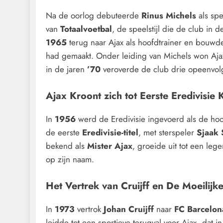
Na de oorlog debuteerde
Rinus Michels
als spe
van
Totaalvoetbal
, de speelstijl die de club in 
1965
terug naar Ajax als hoofdtrainer en bouw
had gemaakt. Onder leiding van Michels won Aja
in de jaren
’70
veroverde de club drie opeenvo
Ajax Kroont zich tot Eerste Eredivisie
In
1956
werd de Eredivisie ingevoerd als de hoo
de eerste
Eredivisie-titel
, met sterspeler
Sjaak 
bekend als
Mister Ajax
, groeide uit tot een le
op zijn naam.
Het Vertrek van Cruijff en De Moeilijk
In
1973
vertrok
Johan Cruijff
naar
FC Barcelon
leidde tot een sportieve terugval voor Ajax, dat