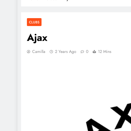
CLUBS
Ajax
Camilla
2 Years Ago
0
12 Mins