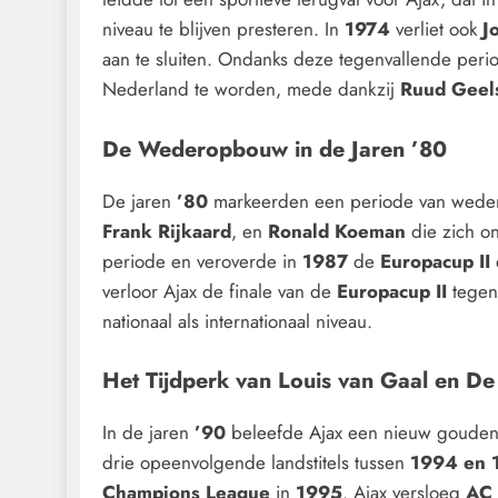
niveau te blijven presteren. In
1974
verliet ook
J
aan te sluiten. Ondanks deze tegenvallende peri
Nederland te worden, mede dankzij
Ruud Geel
De Wederopbouw in de Jaren ’80
De jaren
’80
markeerden een periode van weder
Frank Rijkaard
, en
Ronald Koeman
die zich on
periode en veroverde in
1987
de
Europacup II
verloor Ajax de finale van de
Europacup II
tege
nationaal als internationaal niveau.
Het Tijdperk van Louis van Gaal en D
In de jaren
’90
beleefde Ajax een nieuw gouden 
drie opeenvolgende landstitels tussen
1994 en 
Champions League
in
1995
. Ajax versloeg
AC 