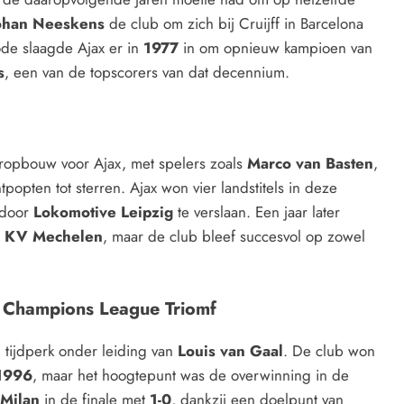
ohan Neeskens
de club om zich bij Cruijff in Barcelona
ode slaagde Ajax er in
1977
in om opnieuw kampioen van
s
, een van de topscorers van dat decennium.
opbouw voor Ajax, met spelers zoals
Marco van Basten
,
tpopten tot sterren. Ajax won vier landstitels in deze
door
Lokomotive Leipzig
te verslaan. Een jaar later
n
KV Mechelen
, maar de club bleef succesvol op zowel
e Champions League Triomf
tijdperk onder leiding van
Louis van Gaal
. De club won
1996
, maar het hoogtepunt was de overwinning in de
Milan
in de finale met
1-0
, dankzij een doelpunt van