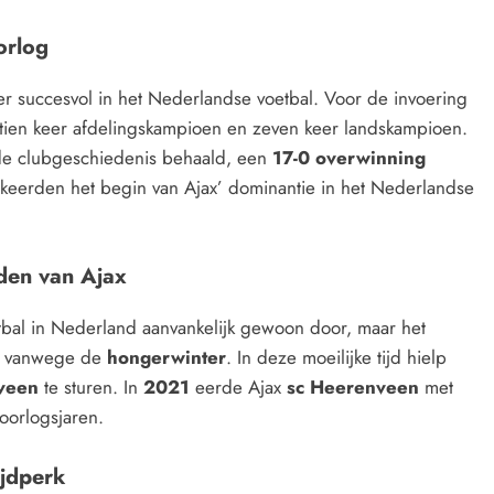
orlog
er succesvol in het Nederlandse voetbal. Voor de invoering
ien keer afdelingskampioen en zeven keer landskampioen.
t de clubgeschiedenis behaald, een
17-0 overwinning
keerden het begin van Ajax’ dominantie in het Nederlandse
den van Ajax
tbal in Nederland aanvankelijk gewoon door, maar het
d vanwege de
hongerwinter
. In deze moeilijke tijd hielp
veen
te sturen. In
2021
eerde Ajax
sc Heerenveen
met
oorlogsjaren.
ijdperk