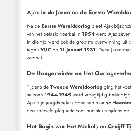
Ajax in de Jaren na de Eerste Wereldo
Na de
Eerste Wereldoorlog
bleef Ajax bijzond
van het betaald voetbal in
1954
werd Ajax zevent
In die tijd werd ook de grootste overwinning ui
tegen
VUC
op
11 januari 1931
. Deze jaren mar
voetbal.
De Hongerwinter en Het Oorlogsverle
Tijdens de
Tweede Wereldoorlog
ging het voe
seizoen
1944-1945
werd vroegtijdig beëindig
Ajax zijn jeugdspelers door hen naar
sc Heeren
een speciale plaquette voor hun steun tijdens de 
Het Begin van Het Michels en Cruijff T