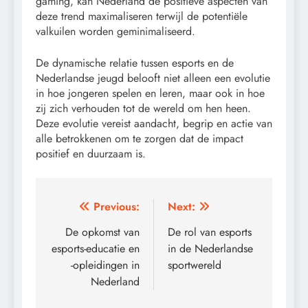
gaming, kan Nederland de positieve aspecten van
deze trend maximaliseren terwijl de potentiële
valkuilen worden geminimaliseerd.
De dynamische relatie tussen esports en de
Nederlandse jeugd belooft niet alleen een evolutie
in hoe jongeren spelen en leren, maar ook in hoe
zij zich verhouden tot de wereld om hen heen.
Deze evolutie vereist aandacht, begrip en actie van
alle betrokkenen om te zorgen dat de impact
positief en duurzaam is.
Post
Previous:
Next:
navigation
De opkomst van
De rol van esports
esports-educatie en
in de Nederlandse
-opleidingen in
sportwereld
Nederland